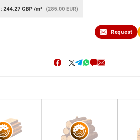
 :
244.27
GBP
/m³
(285.00 EUR)
Request