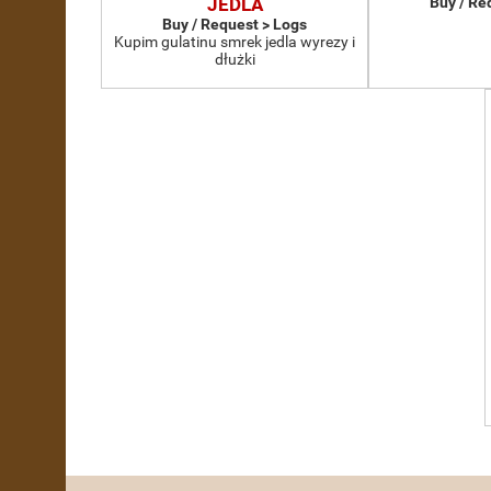
JEDLA
Buy / Re
Buy / Request > Logs
Kupim gulatinu smrek jedla wyrezy i
dłużki