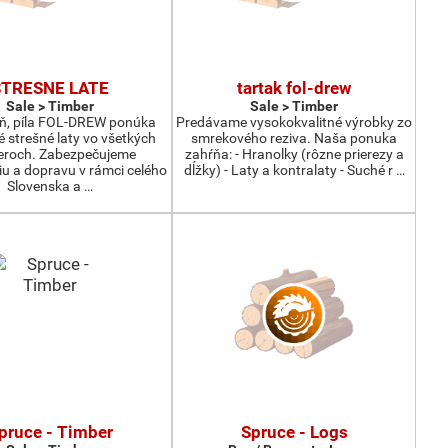
STRESNE LATE
tartak fol-drew
Sale > Timber
Sale > Timber
ň, píla FOL-DREW ponúka
Predávame vysokokvalitné výrobky zo
 strešné laty vo všetkých
smrekového reziva. Naša ponuka
eroch. Zabezpečujeme
zahŕňa: - Hranolky (rôzne prierezy a
u a dopravu v rámci celého
dĺžky) - Laty a kontralaty - Suché r …
Slovenska a …
pruce - Timber
Spruce - Logs