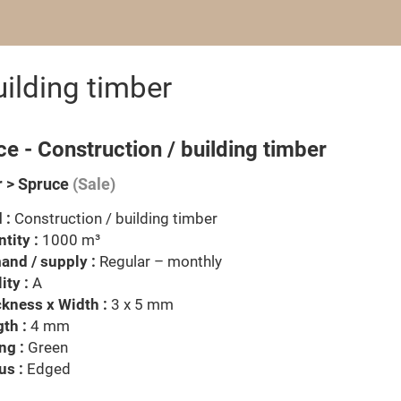
ilding timber
e - Construction / building timber
 > Spruce
(Sale)
 :
Construction / building timber
tity :
1000 m³
nd / supply :
Regular – monthly
ity :
A
kness x Width :
3 x 5 mm
th :
4 mm
ng :
Green
us :
Edged