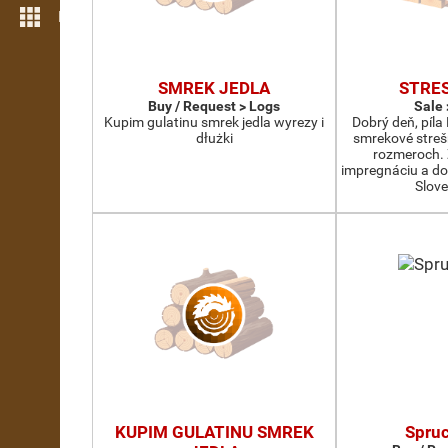
More features
SMREK JEDLA
STRE
Buy / Request > Logs
Sale 
Kupim gulatinu smrek jedla wyrezy i
Dobrý deň, píl
dłużki
smrekové streš
rozmeroch.
impregnáciu a do
Slov
KUPIM GULATINU SMREK
Spruc