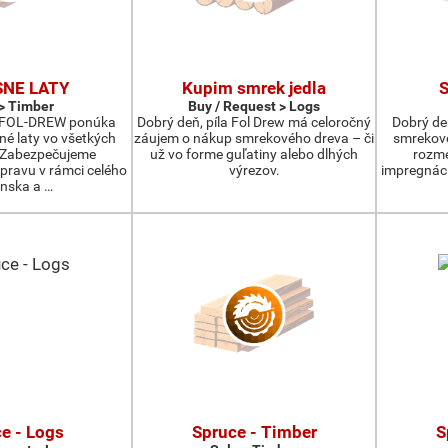
SNE LATY
Kupim smrek jedla
> Timber
Buy / Request > Logs
a FOL-DREW ponúka
Dobrý deň, píla Fol Drew má celoročný
Dobrý de
né laty vo všetkých
záujem o nákup smrekového dreva – či
smrekové
 Zabezpečujeme
už vo forme guľatiny alebo dlhých
rozm
pravu v rámci celého
výrezov.
impregnáci
enska a …
e - Logs
Spruce - Timber
S