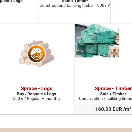
quest > Logs
Sale > Timber
Construction / building timber 1000 m³
Spruce - Logs
Spruce - Timber
Buy / Request > Logs
Sale > Timber
500 m³ Regular – monthly
Construction / building timb
160.00 EUR /m³