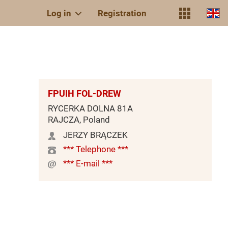
Log in
Registration
FPUIH FOL-DREW
RYCERKA DOLNA 81A
RAJCZA, Poland
JERZY BRĄCZEK
*** Telephone ***
*** E-mail ***