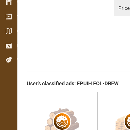
Stock management
Price
Video showroom
Catalogues / Brochures
Dictionary
Wood Species
User's classified ads: FPUIH FOL-DREW