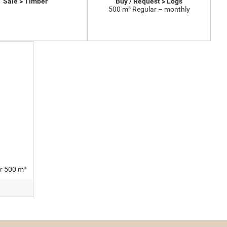
Sale > Timber
Buy / Request > Logs
500 m³ Regular – monthly
er 500 m³