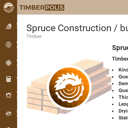
Classifieds
Spruce Construction / bu
Text classifieds
Timber
Classifieds
Spruc
International classifieds
Timber
OPTI-TIMB
Sawing patterns
Kind
Quan
Wood calculators
Dema
Qual
WoodProfi
Thic
Wood volume with AI
Leng
Dryi
Recorder
Wood inventory in the field
Stat