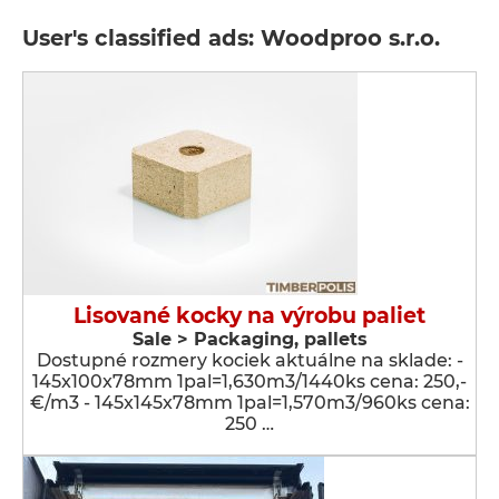
User's classified ads: Woodproo s.r.o.
Lisované kocky na výrobu paliet
Sale > Packaging, pallets
Dostupné rozmery kociek aktuálne na sklade: -
145x100x78mm 1pal=1,630m3/1440ks cena: 250,-
€/m3 - 145x145x78mm 1pal=1,570m3/960ks cena:
250 …