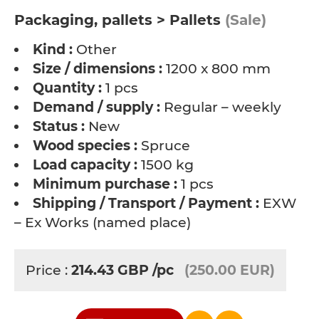
Packaging, pallets > Pallets
(Sale)
Kind :
Other
Size / dimensions :
1200 x 800 mm
Quantity :
1 pcs
Demand / supply :
Regular – weekly
Status :
New
Wood species :
Spruce
Load capacity :
1500 kg
Minimum purchase :
1 pcs
Shipping / Transport / Payment :
EXW
– Ex Works (named place)
Price :
214.43
GBP
/pc
(250.00 EUR)