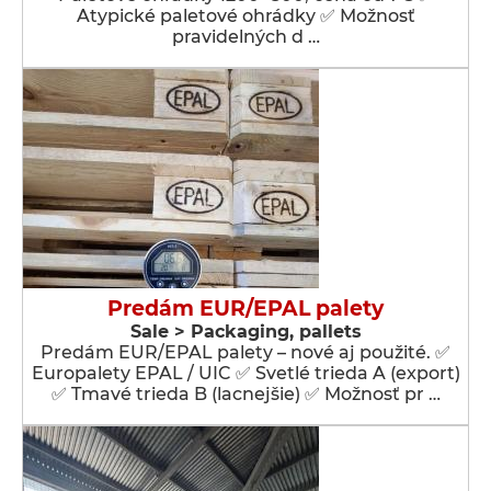
Atypické paletové ohrádky ✅ Možnosť
pravidelných d …
Predám EUR/EPAL palety
Sale > Packaging, pallets
Predám EUR/EPAL palety – nové aj použité. ✅
Europalety EPAL / UIC ✅ Svetlé trieda A (export)
✅ Tmavé trieda B (lacnejšie) ✅ Možnosť pr …