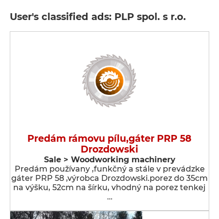
User's classified ads: PLP spol. s r.o.
Predám rámovu pílu,gáter PRP 58
Drozdowski
Sale > Woodworking machinery
Predám používany ,funkčný a stále v prevádzke
gáter PRP 58 ,výrobca Drozdowski.porez do 35cm
na výšku, 52cm na šírku, vhodný na porez tenkej
…