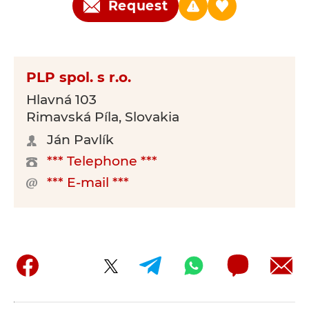
Request
PLP spol. s r.o.
Hlavná 103
Rimavská Píla, Slovakia
Ján Pavlík
*** Telephone ***
*** E-mail ***