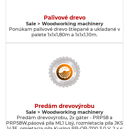
Palivové drevo
Sale > Woodworking machinery
Ponúkam palivové drevo štiepané a ukladané v
palete 1x1x1,80m a 1x1x1,10m.
Predám drevovýrobu
Sale > Woodworking machinery
Predám drevovýrobu, 2x gáter - PRP58 a
PRP58W,pásová píla ML1 Lisý, rozmietacia píla JKS
143E, omietacia píla Kusing RP-OP-700 3.0 V, 2 x s