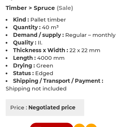
Timber > Spruce
(Sale)
Kind :
Pallet timber
Quantity :
40 m³
Demand / supply :
Regular – monthly
Quality :
II.
Thickness x Width :
22 x 22 mm
Length :
4000 mm
Drying :
Green
Status :
Edged
Shipping / Transport / Payment :
Shipping not included
Price :
Negotiated price