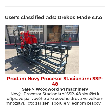
User's classified ads: Drekos Made s.r.o
Prodám Nový Procesor Stacionární SSP-
48
Sale > Woodworking machinery
Nový ,,Procesor Stacionární SSP-48 sloužící k
přípravě palivového a krbového dřeva ve velkém
množství. Toto zařízení spojuje v jednom pracov …