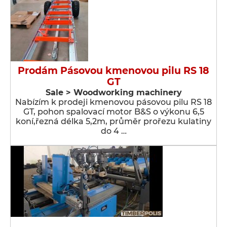
Prodám Pásovou kmenovou pilu RS 18
GT
Sale > Woodworking machinery
Nabízím k prodeji kmenovou pásovou pilu RS 18
GT, pohon spalovací motor B&S o výkonu 6,5
koní,řezná délka 5,2m, průměr prořezu kulatiny
do 4 …