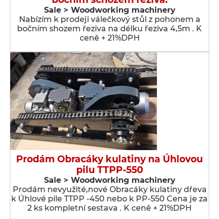
Sale > Woodworking machinery
Nabízím k prodeji válečkový stůl z pohonem a
bočním shozem řeziva na délku řeziva 4,5m . K
ceně + 21%DPH
Prodám Obracáky kulatiny na Úhlovou
pilu TTPP-550
Sale > Woodworking machinery
Prodám nevyužité,nové Obracáky kulatiny dřeva
k Úhlové pile TTPP -450 nebo k PP-550 Cena je za
2 ks kompletní sestava . K ceně + 21%DPH