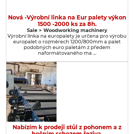
Nová -Výrobní linka na Eur palety výkon
1500 -2000 ks za 8h.
Sale > Woodworking machinery
Výrobní linka na europalety je určena pro výrobu
europalet o rozměrech 1200/800mm a palet
podobných euro paletám z předem
naformátovaného ma …
Nabízím k prodeji stůl z pohonem a z
bočním schozem řeziva.