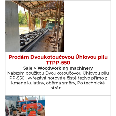
Prodám Dvoukotoučovou Úhlovou pilu
TTPP-550
Sale > Woodworking machinery
Nabízím použitou Dvoukotoučovou Úhlovou pilu
PP-550 , vyřezává hotové a čisté řezivo přímo z
kmene kulatiny, oběma směry, Po technické
strán …