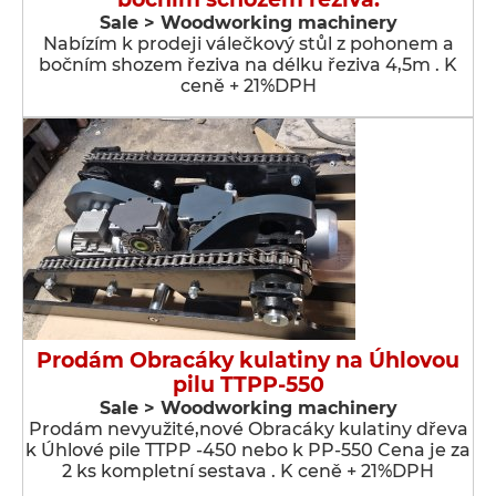
Sale > Woodworking machinery
Nabízím k prodeji válečkový stůl z pohonem a
bočním shozem řeziva na délku řeziva 4,5m . K
ceně + 21%DPH
Prodám Obracáky kulatiny na Úhlovou
pilu TTPP-550
Sale > Woodworking machinery
Prodám nevyužité,nové Obracáky kulatiny dřeva
k Úhlové pile TTPP -450 nebo k PP-550 Cena je za
2 ks kompletní sestava . K ceně + 21%DPH