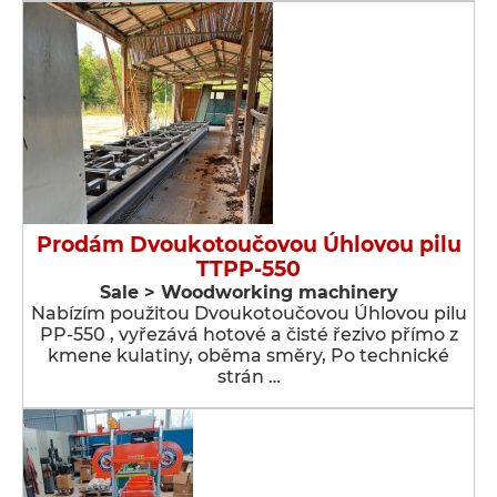
Prodám Dvoukotoučovou Úhlovou pilu
TTPP-550
Sale > Woodworking machinery
Nabízím použitou Dvoukotoučovou Úhlovou pilu
PP-550 , vyřezává hotové a čisté řezivo přímo z
kmene kulatiny, oběma směry, Po technické
strán …