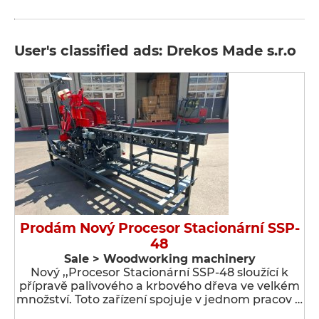
User's classified ads: Drekos Made s.r.o
Prodám Nový Procesor Stacionární SSP-
48
Sale > Woodworking machinery
Nový ,,Procesor Stacionární SSP-48 sloužící k
přípravě palivového a krbového dřeva ve velkém
množství. Toto zařízení spojuje v jednom pracov …