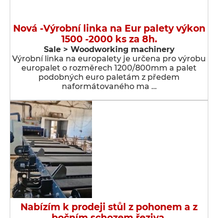
Nová -Výrobní linka na Eur palety výkon
1500 -2000 ks za 8h.
Sale > Woodworking machinery
Výrobní linka na europalety je určena pro výrobu
europalet o rozměrech 1200/800mm a palet
podobných euro paletám z předem
naformátovaného ma …
Nabízím k prodeji stůl z pohonem a z
bočním schozem řeziva.