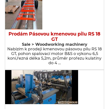
Prodám Pásovou kmenovou pilu RS 18
GT
Sale > Woodworking machinery
Nabízím k prodeji kmenovou pásovou pilu RS 18
GT, pohon spalovací motor B&S o výkonu 6,5
koní,řezná délka 5,2m, průměr prořezu kulatiny
do 4 …