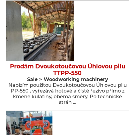
Prodám Dvoukotoučovou Úhlovou pilu
TTPP-550
Sale > Woodworking machinery
Nabízím použitou Dvoukotoučovou Úhlovou pilu
PP-550 , vyřezává hotové a čisté řezivo přímo z
kmene kulatiny, oběma směry, Po technické
strán …