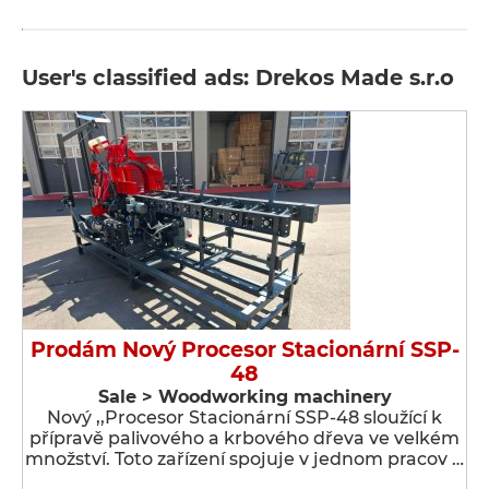
User's classified ads: Drekos Made s.r.o
Prodám Nový Procesor Stacionární SSP-
48
Sale > Woodworking machinery
Nový ,,Procesor Stacionární SSP-48 sloužící k
přípravě palivového a krbového dřeva ve velkém
množství. Toto zařízení spojuje v jednom pracov …