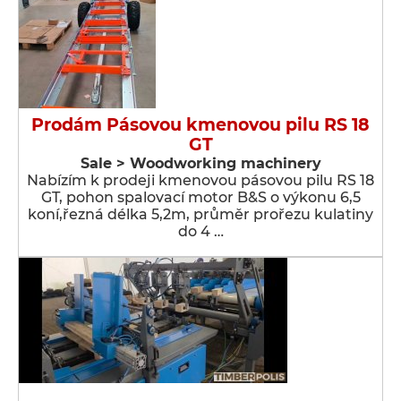
Prodám Pásovou kmenovou pilu RS 18
GT
Sale > Woodworking machinery
Nabízím k prodeji kmenovou pásovou pilu RS 18
GT, pohon spalovací motor B&S o výkonu 6,5
koní,řezná délka 5,2m, průměr prořezu kulatiny
do 4 …