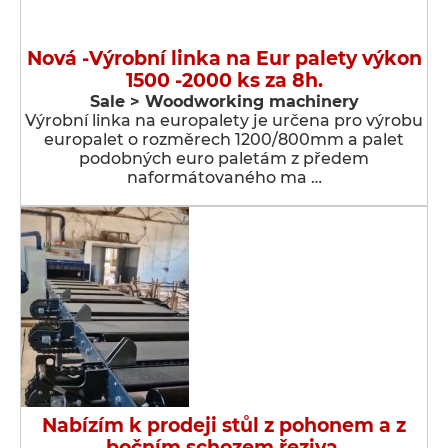
Nová -Výrobní linka na Eur palety výkon
1500 -2000 ks za 8h.
Sale > Woodworking machinery
Výrobní linka na europalety je určena pro výrobu
europalet o rozměrech 1200/800mm a palet
podobných euro paletám z předem
naformátovaného ma …
Nabízím k prodeji stůl z pohonem a z
bočním schozem řeziva.