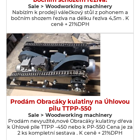
Sale > Woodworking machinery
Nabízím k prodeji válečkový stůl z pohonem a
bočním shozem řeziva na délku řeziva 4,5m . K
ceně + 21%DPH
Prodám Obracáky kulatiny na Úhlovou
pilu TTPP-550
Sale > Woodworking machinery
Prodám nevyužité,nové Obracáky kulatiny dřeva
k Úhlové pile TTPP -450 nebo k PP-550 Cena je za
2 ks kompletní sestava . K ceně + 21%DPH