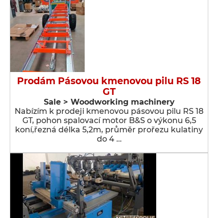
Prodám Pásovou kmenovou pilu RS 18
GT
Sale > Woodworking machinery
Nabízím k prodeji kmenovou pásovou pilu RS 18
GT, pohon spalovací motor B&S o výkonu 6,5
koní,řezná délka 5,2m, průměr prořezu kulatiny
do 4 …