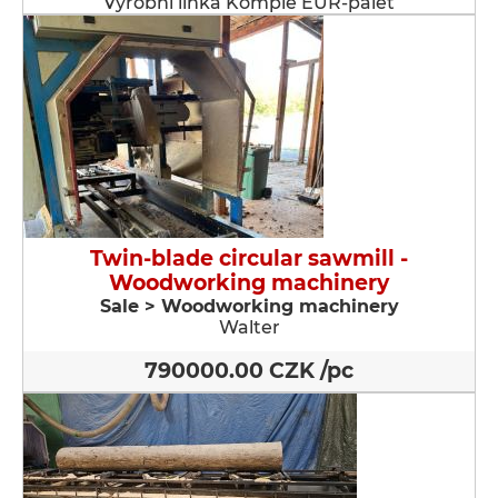
Výrobní linka Komple EUR-palet
Twin-blade circular sawmill -
Woodworking machinery
Sale > Woodworking machinery
Walter
790000.00 CZK /pc