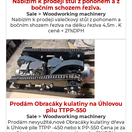
Nabízím k prodeji stůl z pohonem a z
bočním schozem řeziva.
Sale > Woodworking machinery
Nabízím k prodeji válečkový stůl z pohonem a
bočním shozem řeziva na délku řeziva 4,5m . K
ceně + 21%DPH
Prodám Obracáky kulatiny na Úhlovou
pilu TTPP-550
Sale > Woodworking machinery
Prodám nevyužité,nové Obracáky kulatiny dřeva
k Úhlové pile TTPP -450 nebo k PP-550 Cena je za