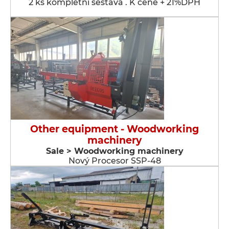
2 ks kompletní sestava . K ceně + 21%DPH
Other equipment - Woodworking
machinery
Sale > Woodworking machinery
Nový Procesor SSP-48