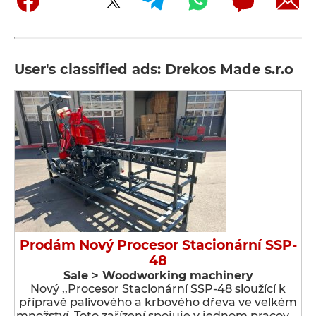
User's classified ads: Drekos Made s.r.o
Prodám Nový Procesor Stacionární SSP-
48
Sale > Woodworking machinery
Nový ,,Procesor Stacionární SSP-48 sloužící k
přípravě palivového a krbového dřeva ve velkém
množství. Toto zařízení spojuje v jednom pracov …