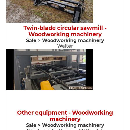
Twin-blade circular sawmill -
Woodworking machinery
Sale > Woodworking machinery
Walter
Other equipment - Woodworking
machinery
Sale > Woodworking machinery