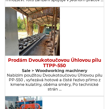
Prodám Dvoukotoučovou Úhlovou pilu
TTPP-550
Sale > Woodworking machinery
Nabízím použitou Dvoukotoučovou Úhlovou pilu
PP-550 , vyřezává hotové a čisté řezivo přímo z
kmene kulatiny, oběma směry, Po technické
strán …