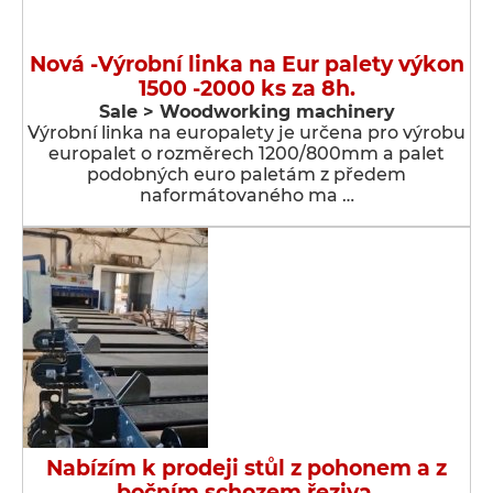
Nová -Výrobní linka na Eur palety výkon
1500 -2000 ks za 8h.
Sale > Woodworking machinery
Výrobní linka na europalety je určena pro výrobu
europalet o rozměrech 1200/800mm a palet
podobných euro paletám z předem
naformátovaného ma …
Nabízím k prodeji stůl z pohonem a z
bočním schozem řeziva.