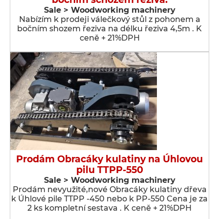
Sale > Woodworking machinery
Nabízím k prodeji válečkový stůl z pohonem a
bočním shozem řeziva na délku řeziva 4,5m . K
ceně + 21%DPH
Prodám Obracáky kulatiny na Úhlovou
pilu TTPP-550
Sale > Woodworking machinery
Prodám nevyužité,nové Obracáky kulatiny dřeva
k Úhlové pile TTPP -450 nebo k PP-550 Cena je za
2 ks kompletní sestava . K ceně + 21%DPH