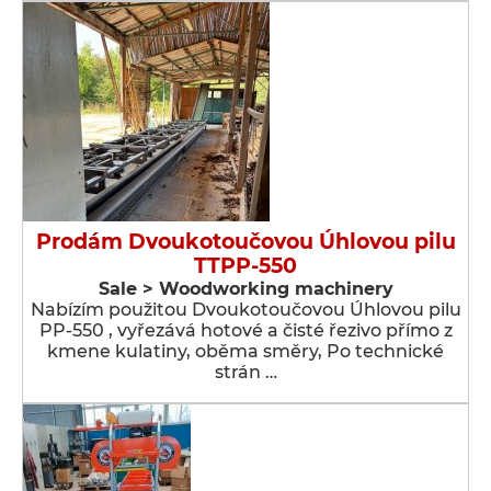
Prodám Dvoukotoučovou Úhlovou pilu
TTPP-550
Sale > Woodworking machinery
Nabízím použitou Dvoukotoučovou Úhlovou pilu
PP-550 , vyřezává hotové a čisté řezivo přímo z
kmene kulatiny, oběma směry, Po technické
strán …