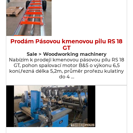
Prodám Pásovou kmenovou pilu RS 18
GT
Sale > Woodworking machinery
Nabízím k prodeji kmenovou pásovou pilu RS 18
GT, pohon spalovací motor B&S o výkonu 6,5
koní,řezná délka 5,2m, průměr prořezu kulatiny
do 4 …