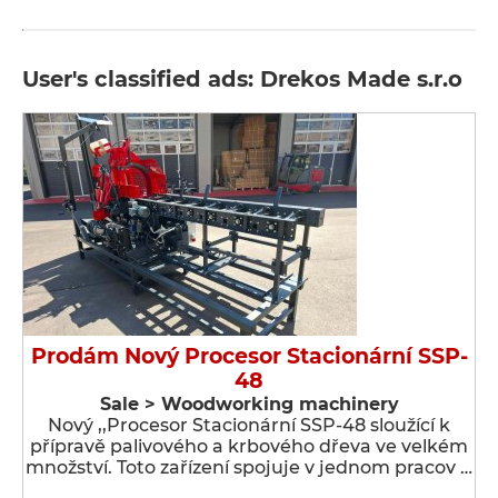
User's classified ads: Drekos Made s.r.o
Prodám Nový Procesor Stacionární SSP-
48
Sale > Woodworking machinery
Nový ,,Procesor Stacionární SSP-48 sloužící k
přípravě palivového a krbového dřeva ve velkém
množství. Toto zařízení spojuje v jednom pracov …