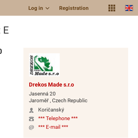
Log in
Registration
 E
0
Drekos Made s.r.o
Jasenná 20
Jaroměř , Czech Republic
Koričanský
*** Telephone ***
*** E-mail ***