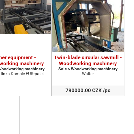
her equipment -
Twin-blade circular sawmill -
orking machinery
Woodworking machinery
 Woodworking machinery
Sale > Woodworking machinery
 linka Komple EUR-palet
Walter
790000.00 CZK /pc