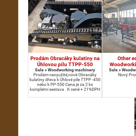
Prodám Obracáky kulatiny na
Other e
Úhlovou pilu TTPP-550
Woodworki
Sale > Woodworking machinery
Sale > Woodw
Prodám nevyužité,nové Obracáky
Nový Pro
kulatiny dřeva k Úhlové pile TTPP -450
nebo k PP-550 Cena je za 2 ks
kompletní sestava . K ceně + 21%DPH