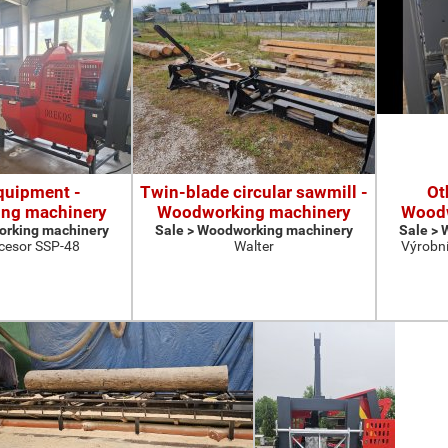
quipment -
Twin-blade circular sawmill -
Ot
ng machinery
Woodworking machinery
Woodw
orking machinery
Sale > Woodworking machinery
Sale >
cesor SSP-48
Walter
Výrobní