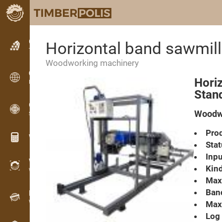
Classifieds
Horizontal band sawmil
Text classifieds
Woodworking machinery
Classifieds
Hori
International classifieds
Stan
OPTI-TIMB
Woodwo
Sawing patterns
Prod
Wood calculators
Stat
Inpu
WoodProfi
Kind
Wood volume with AI
Max
Ban
Recorder
Wood inventory in the field
Max.
Log 