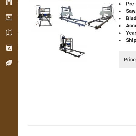
Stock management
Pre-
Saw 
Video showroom
Blad
Acce
Catalogues / Brochures
Year
Ship
Dictionary
Price
Wood Species