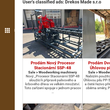
User's classified ads: Drekos Made s.r.o
More features
Prodám Nový Procesor
Prodám Dv
Stacionární SSP-48
Úhlovou p
Sale > Woodworking machinery
Sale > Woodw
Nový ,,Procesor Stacionární SSP-48
Nabízím použit
sloužící k přípravě palivového a
Úhlovou pilu PP-
krbového dřeva ve velkém množství.
a čisté řezivo př
Toto zařízení spojuje v jednom pracov
oběma směry, P
…