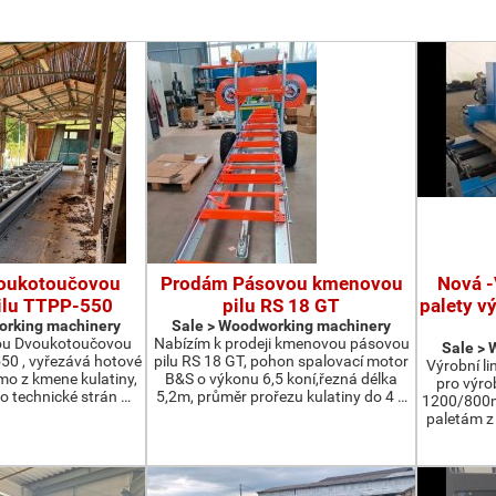
oukotoučovou
Prodám Pásovou kmenovou
Nová -
ilu TTPP-550
pilu RS 18 GT
palety v
orking machinery
Sale > Woodworking machinery
ou Dvoukotoučovou
Nabízím k prodeji kmenovou pásovou
Sale >
550 , vyřezává hotové
pilu RS 18 GT, pohon spalovací motor
Výrobní li
ímo z kmene kulatiny,
B&S o výkonu 6,5 koní,řezná délka
pro výro
o technické strán …
5,2m, průměr prořezu kulatiny do 4 …
1200/800m
paletám 