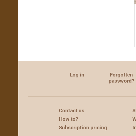
Log in
Forgotten
password?
Contact us
S
How to?
W
Subscription pricing
I