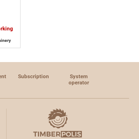
orking
inery
ent
Subscription
System
operator