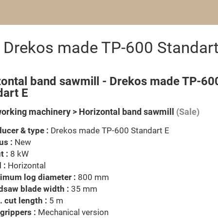
l Drekos made TP-600 Standart
zontal band sawmill - Drekos made TP-60
dart E
rking machinery > Horizontal band sawmill
(Sale)
ucer & type :
Drekos made TP-600 Standart E
us :
New
t :
8 kW
 :
Horizontal
imum log diameter :
800 mm
dsaw blade width :
35 mm
 cut length :
5 m
grippers :
Mechanical version