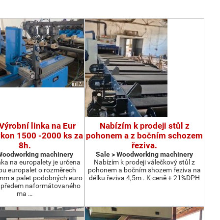
Výrobní linka na Eur
Nabízím k prodeji stůl z
ýkon 1500 -2000 ks za
pohonem a z bočním schozem
8h.
řeziva.
 Woodworking machinery
Sale > Woodworking machinery
nka na europalety je určena
Nabízím k prodeji válečkový stůl z
bu europalet o rozměrech
pohonem a bočním shozem řeziva na
m a palet podobných euro
délku řeziva 4,5m . K ceně + 21%DPH
z předem naformátovaného
ma …