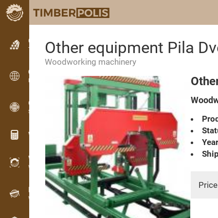
Classifieds
Other equipment Pila D
Text classifieds
Woodworking machinery
Classifieds
Othe
International classifieds
Woodwo
OPTI-TIMB
Sawing patterns
Prod
Stat
Wood calculators
Year
Ship
WoodProfi
Wood volume with AI
Price
Recorder
Wood inventory in the field