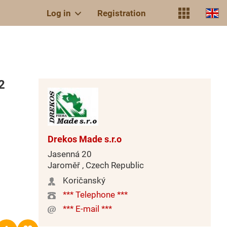
Log in
Registration
2
Drekos Made s.r.o
Jasenná 20
Jaroměř , Czech Republic
Koričanský
*** Telephone ***
*** E-mail ***