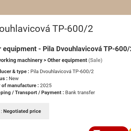
vouhlavicová TP-600/2
r equipment - Pila Dvouhlavicová TP-600/
rking machinery > Other equipment
(Sale)
ucer & type :
Pila Dvouhlavicová TP-600/2
us :
New
 of manufacture :
2025
ping / Transport / Payment :
Bank transfer
 :
Negotiated price