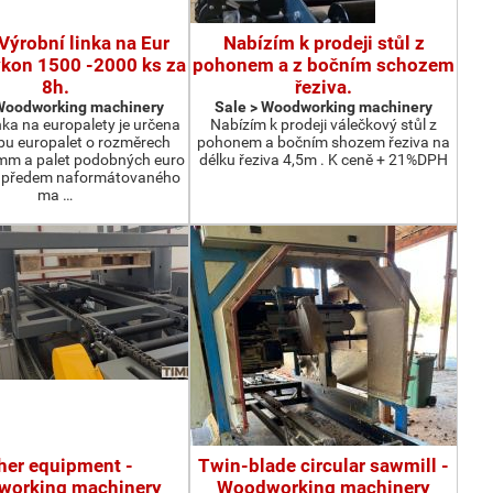
Výrobní linka na Eur
Nabízím k prodeji stůl z
ýkon 1500 -2000 ks za
pohonem a z bočním schozem
8h.
řeziva.
 Woodworking machinery
Sale > Woodworking machinery
nka na europalety je určena
Nabízím k prodeji válečkový stůl z
bu europalet o rozměrech
pohonem a bočním shozem řeziva na
m a palet podobných euro
délku řeziva 4,5m . K ceně + 21%DPH
z předem naformátovaného
ma …
her equipment -
Twin-blade circular sawmill -
orking machinery
Woodworking machinery