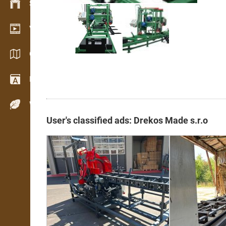
Stock management
Video showroom
Catalogues / Brochures
Dictionary
Wood Species
User's classified ads: Drekos Made s.r.o