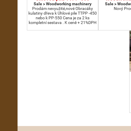
Sale > Woodworking machinery
Sale > Woodw
Prodám nevyužité,nové Obracáky
Nový Pro
kulatiny dřeva k Úhlové pile TTPP -450
nebo k PP-550 Cena je za 2 ks
kompletní sestava . K ceně + 21%DPH