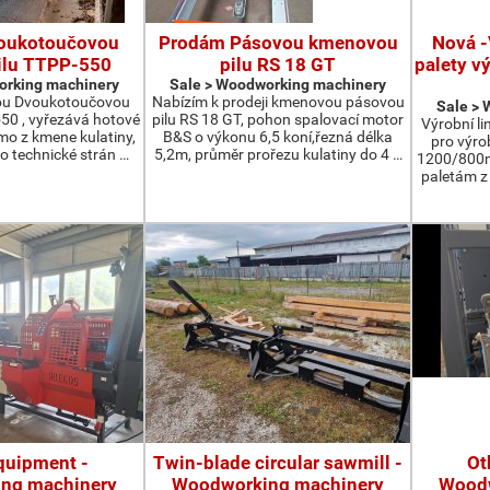
oukotoučovou
Prodám Pásovou kmenovou
Nová -
ilu TTPP-550
pilu RS 18 GT
palety v
orking machinery
Sale > Woodworking machinery
ou Dvoukotoučovou
Nabízím k prodeji kmenovou pásovou
Sale >
550 , vyřezává hotové
pilu RS 18 GT, pohon spalovací motor
Výrobní li
ímo z kmene kulatiny,
B&S o výkonu 6,5 koní,řezná délka
pro výro
o technické strán …
5,2m, průměr prořezu kulatiny do 4 …
1200/800m
paletám 
quipment -
Twin-blade circular sawmill -
Ot
ng machinery
Woodworking machinery
Woodw