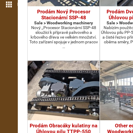
More features
Prodám Nový Procesor
Prodám Dv
Stacionární SSP-48
Úhlovou p
Sale > Woodworking machinery
Sale > Woodw
Nový ,,Procesor Stacionární SSP-48
Nabízím použit
sloužící k přípravě palivového a
Úhlovou pilu PP-
krbového dřeva ve velkém množství.
a čisté řezivo př
Toto zařízení spojuje v jednom pracov
oběma směry, P
…
Prodám Obracáky kulatiny na
Other e
Úhlovou pilu TTPP-550
Woodworki