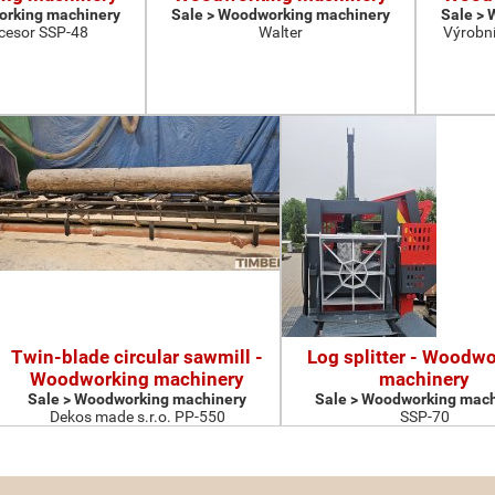
orking machinery
Sale > Woodworking machinery
Sale >
cesor SSP-48
Walter
Výrobní
Twin-blade circular sawmill -
Log splitter - Woodw
Woodworking machinery
machinery
Sale > Woodworking machinery
Sale > Woodworking mach
Dekos made s.r.o. PP-550
SSP-70