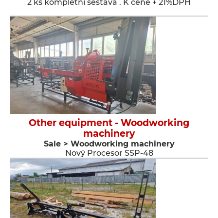
2 ks kompletní sestava . K ceně + 21%DPH
Other equipment - Woodworking
machinery
Sale > Woodworking machinery
Nový Procesor SSP-48