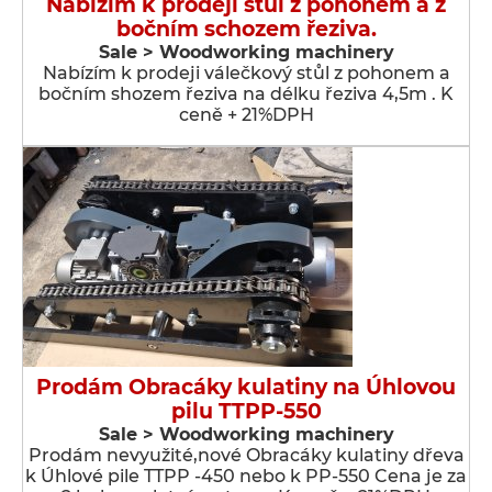
Nabízím k prodeji stůl z pohonem a z
bočním schozem řeziva.
Sale > Woodworking machinery
Nabízím k prodeji válečkový stůl z pohonem a
bočním shozem řeziva na délku řeziva 4,5m . K
ceně + 21%DPH
Prodám Obracáky kulatiny na Úhlovou
pilu TTPP-550
Sale > Woodworking machinery
Prodám nevyužité,nové Obracáky kulatiny dřeva
k Úhlové pile TTPP -450 nebo k PP-550 Cena je za