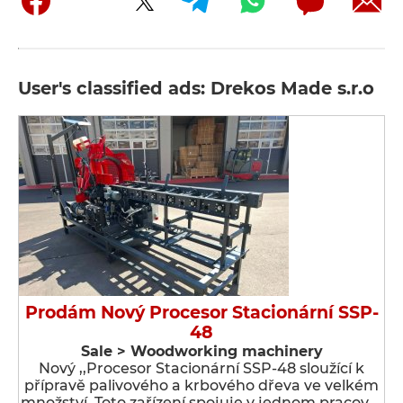
User's classified ads: Drekos Made s.r.o
Prodám Nový Procesor Stacionární SSP-
48
Sale > Woodworking machinery
Nový ,,Procesor Stacionární SSP-48 sloužící k
přípravě palivového a krbového dřeva ve velkém
množství. Toto zařízení spojuje v jednom pracov …