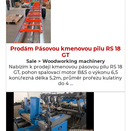
Prodám Pásovou kmenovou pilu RS 18
GT
Sale > Woodworking machinery
Nabízím k prodeji kmenovou pásovou pilu RS 18
GT, pohon spalovací motor B&S o výkonu 6,5
koní,řezná délka 5,2m, průměr prořezu kulatiny
do 4 …