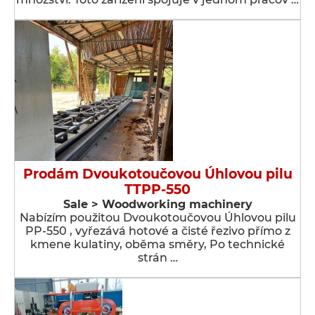
Prodám Dvoukotoučovou Úhlovou pilu
TTPP-550
Sale > Woodworking machinery
Nabízím použitou Dvoukotoučovou Úhlovou pilu
PP-550 , vyřezává hotové a čisté řezivo přímo z
kmene kulatiny, oběma směry, Po technické
strán …