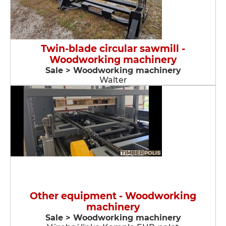
Twin-blade circular sawmill -
Woodworking machinery
Sale > Woodworking machinery
Walter
Other equipment - Woodworking
machinery
Sale > Woodworking machinery