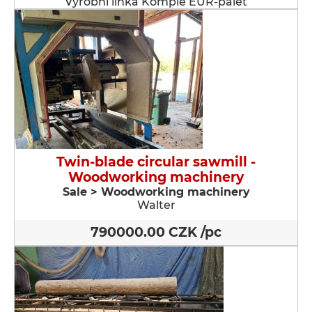
Výrobní linka Komple EUR-palet
Twin-blade circular sawmill -
Woodworking machinery
Sale > Woodworking machinery
Walter
790000.00 CZK /pc