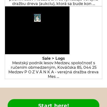
dražbu dreva (aukciu), ktorá sa bude kon …
Sale > Logs
Mestský podnik lesov Medzev, spoločnosť s
ručením obmedzeným, Kováčska 85, 044 25
Medzev P O Z V Á N K A - verejná dražba dreva
Mes …
Start here!