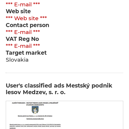
*** E-mail ***
Web site
*** Web site ***
Contact person
*** E-mail ***
VAT Reg No
*** E-mail ***
Target market
Slovakia
User's classified ads Mestský podnik
lesov Medzev, s. r. o.