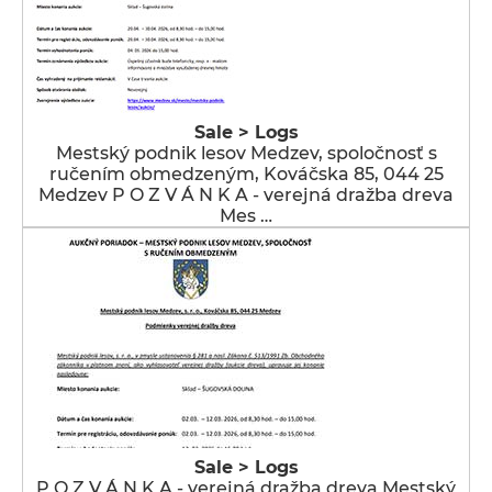
Sale > Logs
Mestský podnik lesov Medzev, spoločnosť s
ručením obmedzeným, Kováčska 85, 044 25
Medzev P O Z V Á N K A - verejná dražba dreva
Mes …
Sale > Logs
P O Z V Á N K A - verejná dražba dreva Mestský