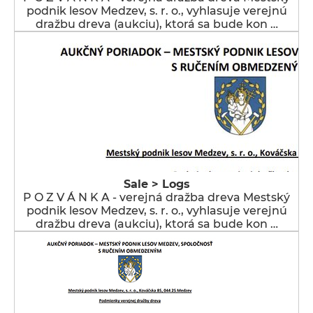
podnik lesov Medzev, s. r. o., vyhlasuje verejnú
dražbu dreva (aukciu), ktorá sa bude kon …
Sale > Logs
P O Z V Á N K A - verejná dražba dreva Mestský
podnik lesov Medzev, s. r. o., vyhlasuje verejnú
dražbu dreva (aukciu), ktorá sa bude kon …