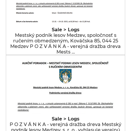
Sale > Logs
Mestský podnik lesov Medzev, spoločnosť s
ručením obmedzeným, Kováčska 85, 044 25
Medzev P O Z V Á N K A - verejná dražba dreva
Mests …
Sale > Logs
P O Z V Á N K A - verejná dražba dreva Mestský
podnik lesov Medzev, s. r. o., vyhlasuje verejnú