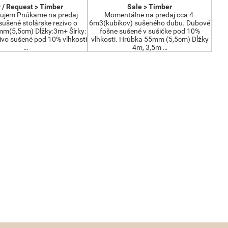
 / Request > Timber
Sale > Timber
ujem Pnúkame na predaj
Momentálne na predaj cca 4-
ušené stolárske rezivo o
6m3(kubíkov) sušeného dubu. Dubové
m(5,5cm) Dĺžky:3m+ Šírky:
fošne sušené v sušičke pod 10%
vo sušené pod 10% vlhkosti
vlhkosti. Hrúbka 55mm (5,5cm) Dĺžky
…
4m, 3,5m …