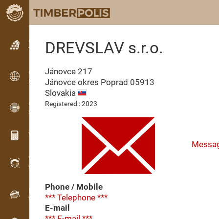
Classifieds
DREVSLAV s.r.o.
Text classifieds
Jánovce 217
Classifieds
Jánovce okres Poprad
05913
International classifieds
Slovakia
OPTI-TIMB
Registered : 2023
Sawing patterns
Wood calculators
Messa
WoodProfi
Wood volume with AI
Phone / Mobile
Recorder
*** Telephone ***
Wood inventory in the field
E-mail
*** E-mail ***