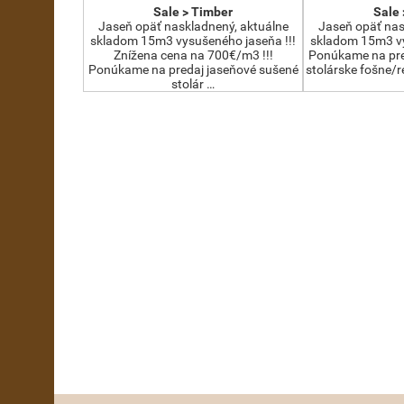
Sale > Timber
Sale 
Jaseň opäť naskladnený, aktuálne
Jaseň opäť nas
skladom 15m3 vysušeného jaseňa !!!
skladom 15m3 vy
Znížena cena na 700€/m3 !!!
Ponúkame na pre
Ponúkame na predaj jaseňové sušené
stolárske fošne/
stolár …