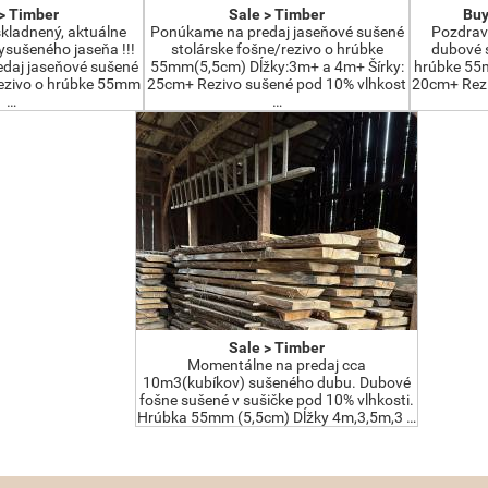
> Timber
Sale > Timber
Buy
kladnený, aktuálne
Ponúkame na predaj jaseňové sušené
Pozdrav
sušeného jaseňa !!!
stolárske fošne/rezivo o hrúbke
dubové s
daj jaseňové sušené
55mm(5,5cm) Dĺžky:3m+ a 4m+ Šírky:
hrúbke 55m
rezivo o hrúbke 55mm
25cm+ Rezivo sušené pod 10% vlhkost
20cm+ Rezi
…
…
Sale > Timber
Momentálne na predaj cca
10m3(kubíkov) sušeného dubu. Dubové
fošne sušené v sušičke pod 10% vlhkosti.
Hrúbka 55mm (5,5cm) Dĺžky 4m,3,5m,3 …