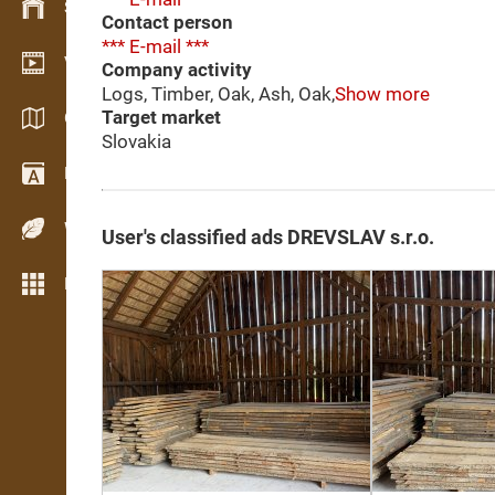
Stock management
Contact person
*** E-mail ***
Video showroom
Company activity
Logs, Timber, Oak, Ash, Oak,
Show more
Target market
Catalogues / Brochures
Slovakia
Dictionary
Wood Species
User's classified ads DREVSLAV s.r.o.
More features